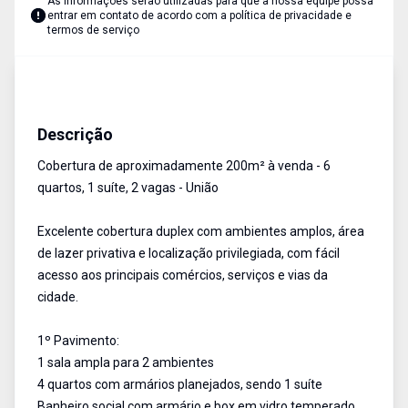
As informações serão utilizadas para que a nossa equipe possa
entrar em contato de acordo com a
política de privacidade e
termos de serviço
Cobertura
Venda
Cód:
AU2619
Descrição
Cobertura de aproximadamente 200m² à venda - 6
quartos, 1 suíte, 2 vagas - União
Excelente cobertura duplex com ambientes amplos, área
de lazer privativa e localização privilegiada, com fácil
acesso aos principais comércios, serviços e vias da
cidade.
1º Pavimento:
1 sala ampla para 2 ambientes
4 quartos com armários planejados, sendo 1 suíte
Banheiro social com armário e box em vidro temperado