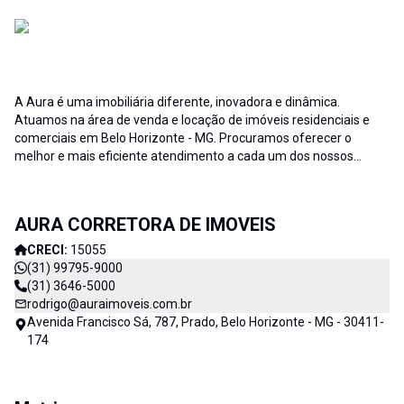
A Aura é uma imobiliária diferente, inovadora e dinâmica.
Atuamos na área de venda e locação de imóveis residenciais e
comerciais em Belo Horizonte - MG. Procuramos oferecer o
melhor e mais eficiente atendimento a cada um dos nossos
clientes; buscamos auxiliar e fornecer soluções às necessidades
no que diz respeito ao ramo imobiliário. A credibilidade associada
ao profissionalismo de nossa equipe resulta no sucesso da Aura
AURA CORRETORA DE IMOVEIS
Imóveis e consequentemente de nossos clientes. AURA
CORRETORA DE IMÓVEIS - CADA DIA MELHOR
CRECI:
15055
(31) 99795-9000
(31) 3646-5000
rodrigo@auraimoveis.com.br
Avenida Francisco Sá, 787, Prado, Belo Horizonte - MG - 30411-
174