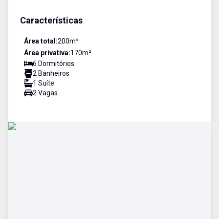
Características
Área total:
200
m²
Área privativa:
170
m²
6
Dormitório
s
2
Banheiro
s
1
Suíte
2
Vaga
s