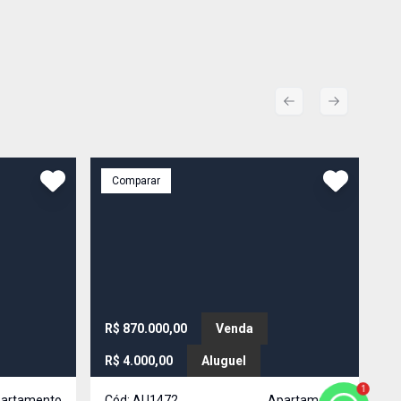
Previous slide
Next slide
Comparar
C
R$ 870.000,00
Venda
R$ 4.000,00
Aluguel
R$
1
artamento
Cód:
AU1472
Apartamento
C