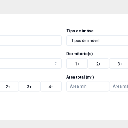
Tipo de imóvel
Tipos de imóvel
Dormitório(s)
1
+
2
+
3
+
Área total (m²)
2
+
3
+
4
+