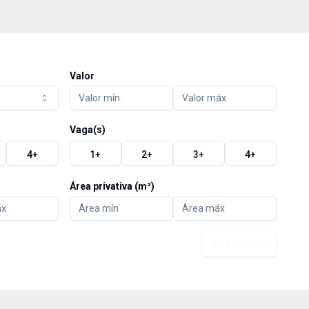
Valor
Vaga(s)
4
+
1
+
2
+
3
+
4
+
Área privativa (m²)
PESQUISAR