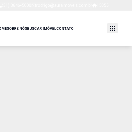
(31) 3646-5000
rodrigo@auraimoveis.com.br
15055
OME
SOBRE NÓS
BUSCAR IMÓVEL
CONTATO