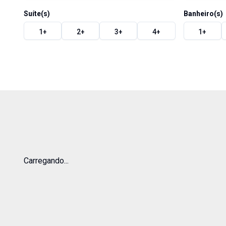
Suíte(s)
Banheiro(s)
1
+
2
+
3
+
4
+
1
+
Carregando...