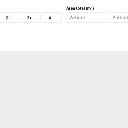
Área total (m²)
2
+
3
+
4
+