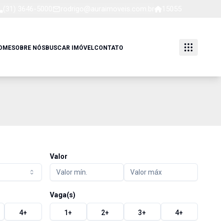
(31) 3646-5000
rodrigo@auraimoveis.com.br
15055
OME
SOBRE NÓS
BUSCAR IMÓVEL
CONTATO
Valor
Vaga(s)
4
+
1
+
2
+
3
+
4
+