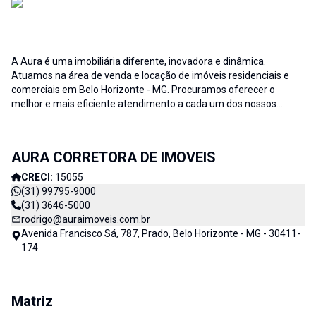
A Aura é uma imobiliária diferente, inovadora e dinâmica.
Atuamos na área de venda e locação de imóveis residenciais e
comerciais em Belo Horizonte - MG. Procuramos oferecer o
melhor e mais eficiente atendimento a cada um dos nossos
clientes; buscamos auxiliar e fornecer soluções às necessidades
no que diz respeito ao ramo imobiliário. A credibilidade associada
ao profissionalismo de nossa equipe resulta no sucesso da Aura
AURA CORRETORA DE IMOVEIS
Imóveis e consequentemente de nossos clientes. AURA
CORRETORA DE IMÓVEIS - CADA DIA MELHOR
CRECI:
15055
(31) 99795-9000
(31) 3646-5000
rodrigo@auraimoveis.com.br
Avenida Francisco Sá, 787, Prado, Belo Horizonte - MG - 30411-
174
Matriz