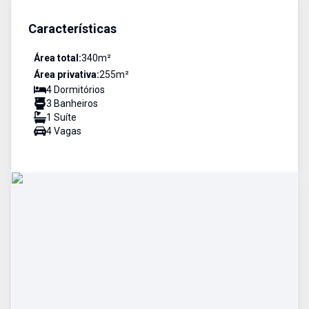
Características
Área total:
340
m²
Área privativa:
255
m²
4
Dormitório
s
3
Banheiro
s
1
Suíte
4
Vaga
s