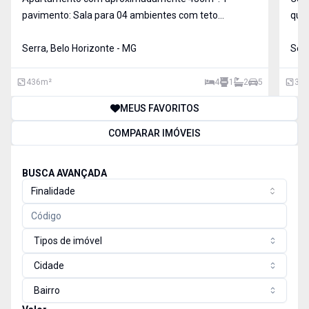
pavimento: Sala para 04 ambientes com teto
quar
rebaixado, iluminação indireta e piso em mármore;
e a 
Lavabo com revestimento total em mármore; 04
Serra, Belo Horizonte - MG
Com
Serr
Quartos com armários e piso de tábua corrida, sendo
imó
02 suítes com rev
qual
436
m²
4
1
2
5
357
MEUS FAVORITOS
COMPARAR IMÓVEIS
BUSCA AVANÇADA
Finalidade
Tipos de imóvel
Cidade
Bairro