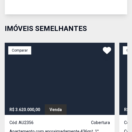
IMÓVEIS SEMELHANTES
Comparar
Co
R$ 3.620.000,00
Venda
R$ 
Cód:
AU2356
Cobertura
Cód
Apartamento com aproximadamente 436m². 1°
Cob