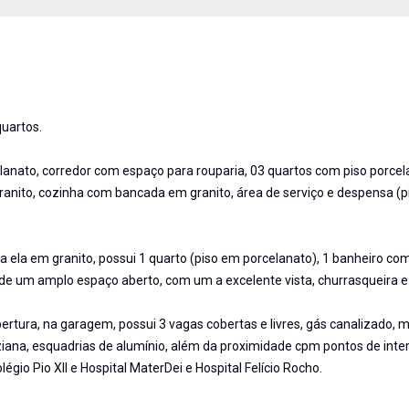
quartos.
anato, corredor com espaço para rouparia, 03 quartos com piso porcel
ranito, cozinha com bancada em granito, área de serviço e despensa (
ela em granito, possui 1 quarto (piso em porcelanato), 1 banheiro com
 de um amplo espaço aberto, com um a excelente vista, churrasqueira e
obertura, na garagem, possui 3 vagas cobertas e livres, gás canalizado, 
ziana, esquadrias de alumínio, além da proximidade cpm pontos de inte
gio Pio XII e Hospital MaterDei e Hospital Felício Rocho.