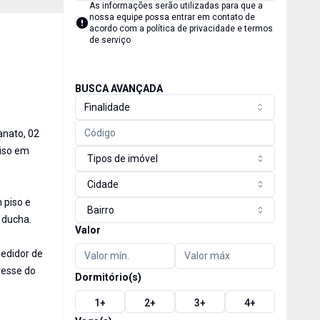
As informações serão utilizadas para que a
nossa equipe possa entrar em contato de
acordo com a
política de privacidade e termos
de serviço
BUSCA AVANÇADA
Finalidade
anato, 02
piso em
Tipos de imóvel
Cidade
 piso e
Bairro
 ducha.
Valor
medidor de
resse do
Dormitório(s)
1
+
2
+
3
+
4
+