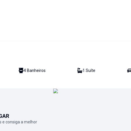
4
Banheiro
s
1
Suíte
GAR
 e consiga a melhor