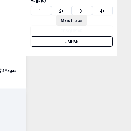
Vaga(s)
1
+
2
+
3
+
4
+
Mais filtros
PESQUISAR
LIMPAR
3
Vaga
s