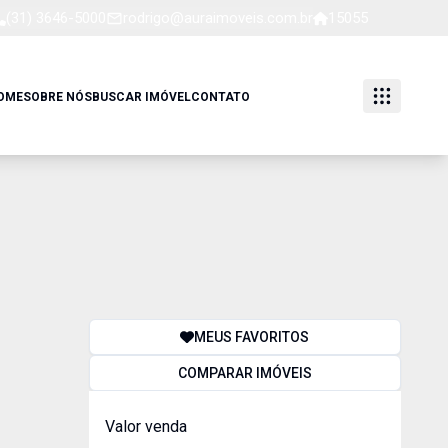
(31) 3646-5000
rodrigo@auraimoveis.com.br
15055
OME
SOBRE NÓS
BUSCAR IMÓVEL
CONTATO
MEUS FAVORITOS
COMPARAR IMÓVEIS
Valor venda