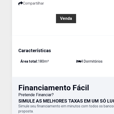
Compartilhar
R$ 2.200.000,00
Venda
Características
Área total:
180
m²
4
Dormitório
s
Financiamento Fácil
Pretende Financiar?
SIMULE AS MELHORES TAXAS EM UM SÓ LU
Simule seu financiamento em minutos com todos os bancos
proposta.