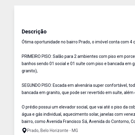
Cobertura
Venda
Cód:
AU1524
Descrição
Ótima oportunidade no bairro Prado, o imóvel conta com 4 
PRIMEIRO PISO: Salão para 2 ambientes com piso em porcel
banhos sendo 01 social e 01 suíte com piso e bancada em g
granito),
SEGUNDO PISO: Escada em alvenária super confortável, toda 
bancada em granito, que pode ser revertido em suíte, além
O prédio possui um elevador social, que vai até o piso da c
água e gás individual, aquecimento solar, janelas com vene
bairro, como Avenida Francisco Sá, Avenida do Contorno, Colé
Prado, Belo Horizonte - MG