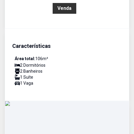
R$ 481.000,00
Venda
Características
Área total:
106
m²
2
Dormitório
s
2
Banheiro
s
1
Suíte
1
Vaga