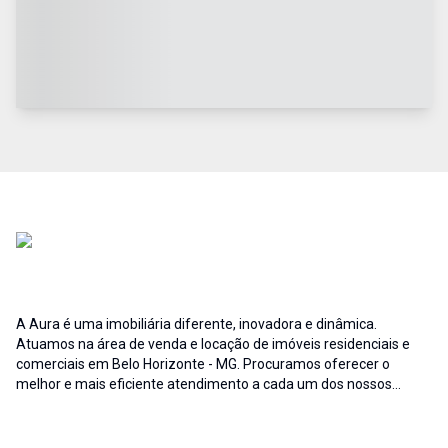
A Aura é uma imobiliária diferente, inovadora e dinâmica.
Atuamos na área de venda e locação de imóveis residenciais e
comerciais em Belo Horizonte - MG. Procuramos oferecer o
melhor e mais eficiente atendimento a cada um dos nossos
clientes; buscamos auxiliar e fornecer soluções às necessidades
no que diz respeito ao ramo imobiliário. A credibilidade associada
ao profissionalismo de nossa equipe resulta no sucesso da Aura