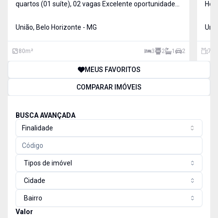
quartos (01 suíte), 02 vagas Excelente oportunidade
Horizonte. O imóvel 
para quem busca conforto, funcionalidade e
suít
infraestrutura completa de lazer em um imóvel
União, Belo Horizonte - MG
uma 
Uniã
pronto para morar. Com 80 m², o apartamento
reba
apresenta ambient
ban
80
m²
3
2
1
2
75
MEUS FAVORITOS
COMPARAR IMÓVEIS
BUSCA AVANÇADA
Finalidade
Tipos de imóvel
Cidade
Bairro
Valor