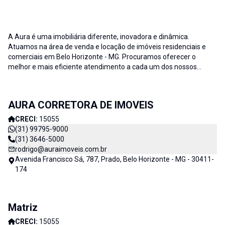
A Aura é uma imobiliária diferente, inovadora e dinâmica.
Atuamos na área de venda e locação de imóveis residenciais e
comerciais em Belo Horizonte - MG. Procuramos oferecer o
melhor e mais eficiente atendimento a cada um dos nossos
clientes; buscamos auxiliar e fornecer soluções às necessidades
no que diz respeito ao ramo imobiliário. A credibilidade associada
ao profissionalismo de nossa equipe resulta no sucesso da Aura
AURA CORRETORA DE IMOVEIS
Imóveis e consequentemente de nossos clientes. AURA
CORRETORA DE IMÓVEIS - CADA DIA MELHOR
CRECI:
15055
(31) 99795-9000
(31) 3646-5000
rodrigo@auraimoveis.com.br
Avenida Francisco Sá, 787, Prado, Belo Horizonte - MG - 30411-
174
Matriz
CRECI:
15055