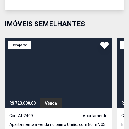
IMÓVEIS SEMELHANTES
Comparar
Co
R$ 720.000,00
Venda
R$ 
Cód:
AU2409
Apartamento
Cód
Apartamento à venda no bairro União, com 80 m², 03
Exce