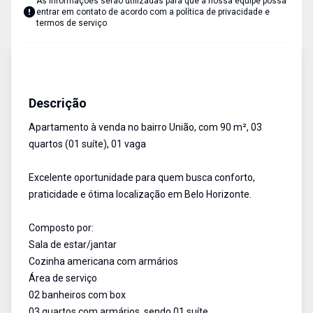
As informações serão utilizadas para que a nossa equipe possa
entrar em contato de acordo com a
política de privacidade e
termos de serviço
Apartamento
Venda
Cód:
AU2551
Descrição
Apartamento à venda no bairro União, com 90 m², 03
quartos (01 suíte), 01 vaga
Excelente oportunidade para quem busca conforto,
praticidade e ótima localização em Belo Horizonte.
Composto por:
Sala de estar/jantar
Cozinha americana com armários
Área de serviço
02 banheiros com box
03 quartos com armários, sendo 01 suíte