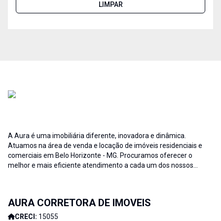
LIMPAR
A Aura é uma imobiliária diferente, inovadora e dinâmica.
Atuamos na área de venda e locação de imóveis residenciais e
comerciais em Belo Horizonte - MG. Procuramos oferecer o
melhor e mais eficiente atendimento a cada um dos nossos
clientes; buscamos auxiliar e fornecer soluções às necessidades
no que diz respeito ao ramo imobiliário. A credibilidade associada
ao profissionalismo de nossa equipe resulta no sucesso da Aura
AURA CORRETORA DE IMOVEIS
Imóveis e consequentemente de nossos clientes. AURA
CORRETORA DE IMÓVEIS - CADA DIA MELHOR
CRECI:
15055