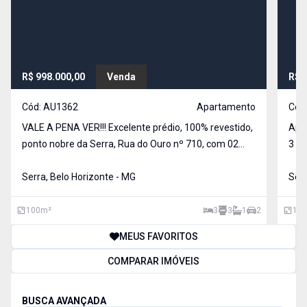
R$ 998.000,00
Venda
R$ 
Cód:
AU1362
Apartamento
Cód
VALE A PENA VER!!! Excelente prédio, 100% revestido,
Apa
ponto nobre da Serra, Rua do Ouro nº 710, com 02
3 qu
elevadores, com piscina, salão de festas, área livre
e a 
com churrasqueira, etc., 02 vagas na garagem.
Serra, Belo Horizonte - MG
Ser
Serr
Excelente e confortável apartamento, com salão
est
de q
100
m²
3
3
1
2
111
MEUS FAVORITOS
COMPARAR IMÓVEIS
BUSCA AVANÇADA