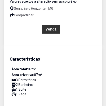
Valores sujeitos a alteração sem aviso prévio.
Serra, Belo Horizonte - MG
Compartilhar
R$ 720.000,00
Venda
Características
Área total:
87
m²
Área privativa:
87
m²
3
Dormitório
s
2
Banheiro
s
1
Suíte
1
Vaga