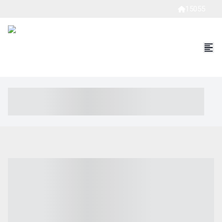
15055
----- ----- -- ------ ---- ---- -- ----- ----- ----- --- ------