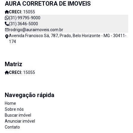
AURA CORRETORA DE IMOVEIS
Imóveis e consequentemente de nossos clientes. AURA
CORRETORA DE IMÓVEIS - CADA DIA MELHOR
CRECI:
15055
(31) 99795-9000
(31) 3646-5000
rodrigo@auraimoveis.com.br
Avenida Francisco Sá, 787, Prado, Belo Horizonte - MG - 30411-
174
Matriz
CRECI:
15055
Navegação rápida
Home
Sobre nós
Buscar imóvel
Anunciar imóvel
Contato