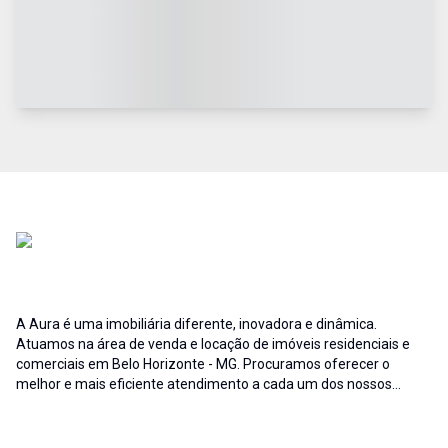
A Aura é uma imobiliária diferente, inovadora e dinâmica.
Atuamos na área de venda e locação de imóveis residenciais e
comerciais em Belo Horizonte - MG. Procuramos oferecer o
melhor e mais eficiente atendimento a cada um dos nossos
clientes; buscamos auxiliar e fornecer soluções às necessidades
no que diz respeito ao ramo imobiliário. A credibilidade associada
ao profissionalismo de nossa equipe resulta no sucesso da Aura