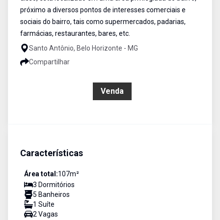
próximo a diversos pontos de interesses comerciais e
sociais do bairro, tais como supermercados, padarias,
farmácias, restaurantes, bares, etc.
Santo Antônio, Belo Horizonte - MG
Compartilhar
R$ 1.712.000,00
Venda
Características
Área total:
107
m²
3
Dormitório
s
5
Banheiro
s
1
Suíte
2
Vaga
s