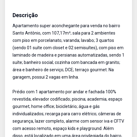
Apartamento
Venda
Cód:
AU1584
Descrição
Apartamento super aconchegante para venda no bairro
Santo Antônio, com 107,17m²; sala para 2 ambientes
com piso em porcelanato; varanda; lavabo; 3 quartos
(sendo 01 suíte com closet e 02 semisuítes), com piso em
laminado de madeira e persianas automatizadas, sendo 1
suíte; banheiro social; cozinha com bancada em granito;
área e banheiro de serviço; DCE; terraço gourmet. Na
garagem, possui 2 vagas em linha.
Prédio com 1 apartamento por andar e fachada 100%
revestida; elevador codificado; piscina; academia; espaço
gourmet; home office; bicicletário; água e gás
individualizados; recarga para carro elétrico; câmeras de
segurança, lazer completo, alarme com sensor iva e CFTV
com acesso remoto, espaço kids e playground. Além
disso, está localizado em uma área privilegiada do bairro,