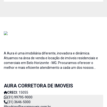
A Aura é uma imobiliária diferente, inovadora e dinâmica.
Atuamos na área de venda e locação de imóveis residenciais e
comerciais em Belo Horizonte - MG. Procuramos oferecer o
melhor e mais eficiente atendimento a cada um dos nossos
clientes; buscamos auxiliar e fornecer soluções às necessidades
no que diz respeito ao ramo imobiliário. A credibilidade associada
ao profissionalismo de nossa equipe resulta no sucesso da Aura
AURA CORRETORA DE IMOVEIS
Imóveis e consequentemente de nossos clientes. AURA
CORRETORA DE IMÓVEIS - CADA DIA MELHOR
CRECI:
15055
(31) 99795-9000
(31) 3646-5000
rodrigo@auraimoveis.com.br