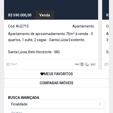
R$ 590.000,00
Venda
R$ 
Cód:
AU2715
Apartamento
Cód
Apartamento de aproximadamente 75m² à venda - 3
Apa
quartos, 1 suíte, 2 vagas - Santa Lúcia Excelente
3 qu
apartamento no bairro Santa Lúcia, com ambientes
conf
amplos, vista definitiva e excelente distribuição dos
Santa Lúcia, Belo Horizonte - MG
apar
Sant
espaços. Ideal para quem busca conforto, praticidade
apro
ofe
75
m²
3
2
1
2
179
MEUS FAVORITOS
COMPARAR IMÓVEIS
BUSCA AVANÇADA
Finalidade