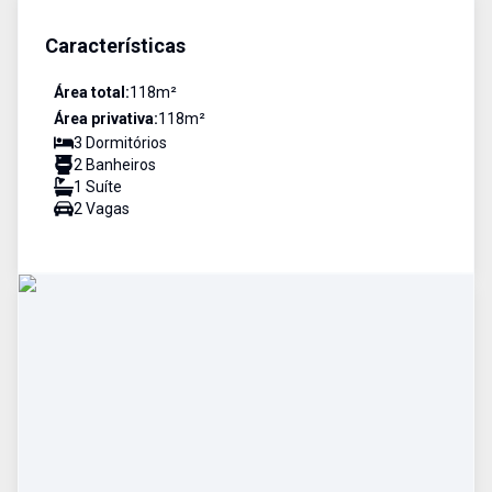
Características
Área total:
118
m²
Área privativa:
118
m²
3
Dormitório
s
2
Banheiro
s
1
Suíte
2
Vaga
s