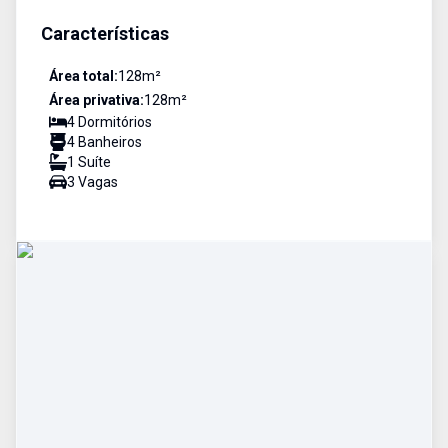
Características
Área total:
128
m²
Área privativa:
128
m²
4
Dormitório
s
4
Banheiro
s
1
Suíte
3
Vaga
s