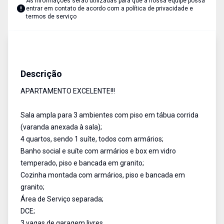
As informações serão utilizadas para que a nossa equipe possa
entrar em contato de acordo com a
política de privacidade e
termos de serviço
Apartamento
Venda
Cód:
AU1223
Descrição
APARTAMENTO EXCELENTE!!!
Sala ampla para 3 ambientes com piso em tábua corrida
(varanda anexada à sala);
4 quartos, sendo 1 suíte, todos com armários;
Banho social e suíte com armários e box em vidro
temperado, piso e bancada em granito;
Cozinha montada com armários, piso e bancada em
granito;
Área de Serviço separada;
DCE;
3 vagas de garagem livres.