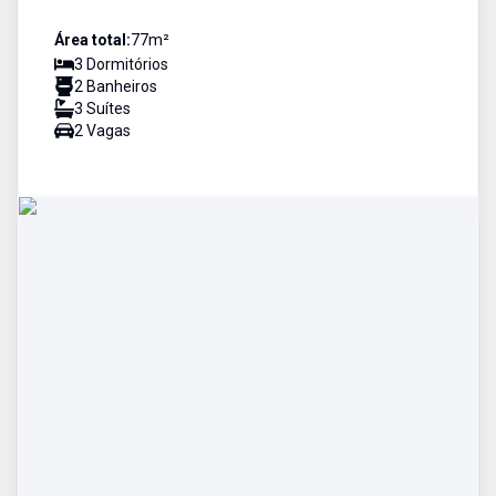
Área total:
77
m²
3
Dormitório
s
2
Banheiro
s
3
Suíte
s
2
Vaga
s