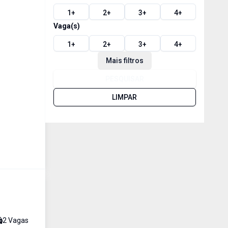
1
+
2
+
3
+
4
+
Vaga(s)
1
+
2
+
3
+
4
+
Mais filtros
PESQUISAR
LIMPAR
2
Vaga
s