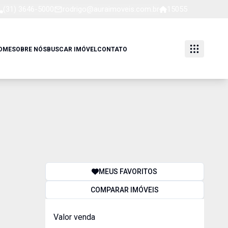
(31) 3646-5000
rodrigo@auraimoveis.com.br
15055
OME
SOBRE NÓS
BUSCAR IMÓVEL
CONTATO
MEUS FAVORITOS
COMPARAR IMÓVEIS
Valor venda