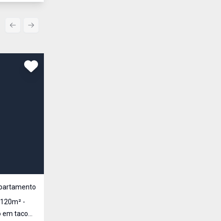
Previous slide
Next slide
Comparar
R$ 4.700.000,00
Venda
partamento
Cód:
AU1778
 120m² -
APARTAMENTO 501 - ALTO PADRÃO | 240m² | 4 SUÍ
LIVRES Apresentamos uma excelente oportunidade para quem