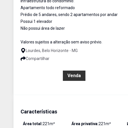
Infraestrutura do condomínio:
Apartamento todo reformado
Prédio de 5 andares, sendo 2 apartamentos por andar
Possui 1 elevador
Não possui área de lazer
Valores sujeitos a alteração sem aviso prévio.
Lourdes, Belo Horizonte - MG
Compartilhar
R$ 1.690.000,00
Venda
Características
Área total:
221
m²
Área privativa:
221
m²