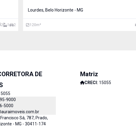
 em
Sala de jantar Cozinha estilo americana com armários p
04 quartos com armários, sendo 01 suíte Banheiro social 
Lourdes, Belo Horizonte - MG
2
1
2
120
m²
CORRETORA DE
Matriz
CRECI:
15055
S
15055
795-9000
46-5000
@auraimoveis.com.br
Francisco Sá, 787, Prado,
izonte - MG - 30411-174