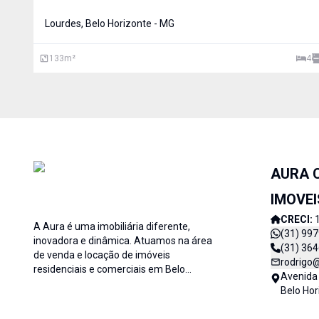
ambientes amplos, bem distribuídos e excelente localização
uma das regiões mais valorizadas de Belo Horizonte. Sala ampla
Lourdes, Belo Horizonte - MG
para 2 a
133
m²
4
AURA 
IMOVEI
CRECI:
A Aura é uma imobiliária diferente,
(31) 99
inovadora e dinâmica. Atuamos na área
(31) 36
de venda e locação de imóveis
rodrigo
residenciais e comerciais em Belo
Avenida 
Horizonte - MG. Procuramos oferecer o
Belo Hor
melhor e mais eficiente atendimento a
cada um dos nossos clientes;