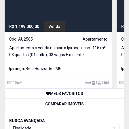
R$ 1.199.000,00
Venda
R$ 
Cód:
AU2505
Apartamento
Cód
Apartamento à venda no bairro Ipiranga, com 115 m²,
Apar
03 quartos (01 suíte), 03 vagas Excelente
03 qu
oportunidade para quem busca conforto, sofisticação
opor
e lazer completo em uma localização privilegiada de
Ipiranga, Belo Horizonte - MG
e um
Ipir
Belo Horizonte. Composto por: Sala de estar/jantar
Belo Horizon
ampl
ótim
115
m²
3
1
1
3
75
MEUS FAVORITOS
COMPARAR IMÓVEIS
BUSCA AVANÇADA
Finalidade