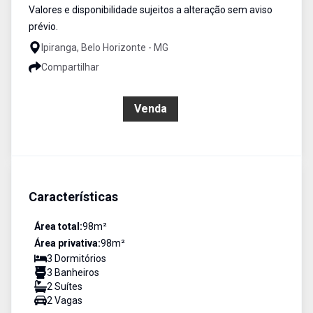
Valores e disponibilidade sujeitos a alteração sem aviso
prévio.
Ipiranga, Belo Horizonte - MG
Compartilhar
R$ 650.000,00
Venda
Características
Área total:
98
m²
Área privativa:
98
m²
3
Dormitório
s
3
Banheiro
s
2
Suíte
s
2
Vaga
s