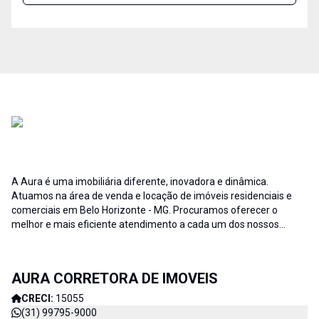
A Aura é uma imobiliária diferente, inovadora e dinâmica.
Atuamos na área de venda e locação de imóveis residenciais e
comerciais em Belo Horizonte - MG. Procuramos oferecer o
melhor e mais eficiente atendimento a cada um dos nossos
clientes; buscamos auxiliar e fornecer soluções às necessidades
no que diz respeito ao ramo imobiliário. A credibilidade associada
ao profissionalismo de nossa equipe resulta no sucesso da Aura
AURA CORRETORA DE IMOVEIS
Imóveis e consequentemente de nossos clientes. AURA
CORRETORA DE IMÓVEIS - CADA DIA MELHOR
CRECI:
15055
(31) 99795-9000