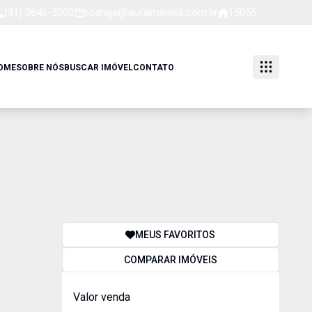
(31) 3646-5000
rodrigo@auraimoveis.com.br
15055
OME
SOBRE NÓS
BUSCAR IMÓVEL
CONTATO
MEUS FAVORITOS
COMPARAR IMÓVEIS
Valor venda