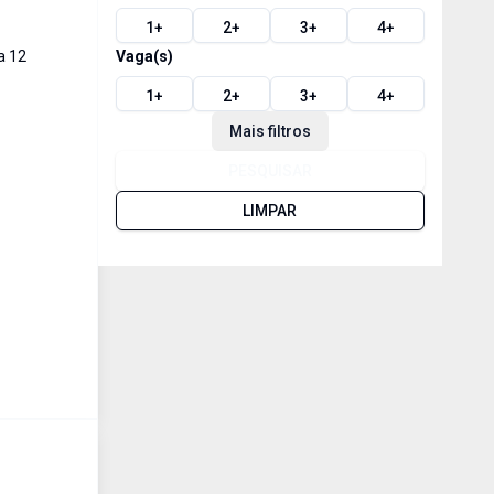
1
+
2
+
3
+
4
+
a 12
Vaga(s)
1
+
2
+
3
+
4
+
Mais filtros
PESQUISAR
LIMPAR