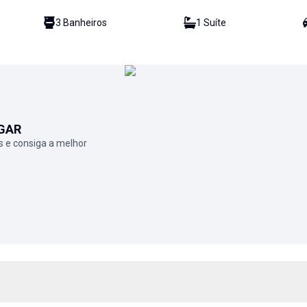
3
Banheiro
s
1
Suíte
GAR
 e consiga a melhor