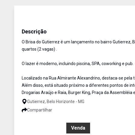
Apartamento
Venda
Cód:
AU2584
Descrição
O Brisa do Gutierrez é um lançamento no bairro Gutierrez, 
quartos (2 vagas) .
O lazer é moderno, incluindo piscina, SPA, coworking e pub.
Localizado na Rua Almirante Alexandrino, destaca-se pela t
Além disso, está situado próximo a diferentes pontos de i
Drogarias Araújo e Raia, Burger King, Praça da Assembléia 
Gutierrez, Belo Horizonte - MG
Compartilhar
R$ 1.226.763,00
Venda