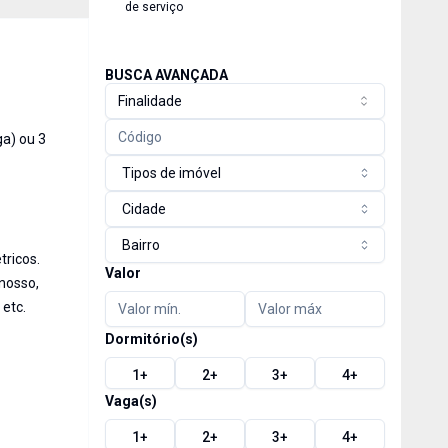
de serviço
BUSCA AVANÇADA
Finalidade
ga) ou 3
Tipos de imóvel
Cidade
Bairro
tricos.
Valor
rnosso,
 etc.
Dormitório(s)
1
+
2
+
3
+
4
+
Vaga(s)
1
+
2
+
3
+
4
+