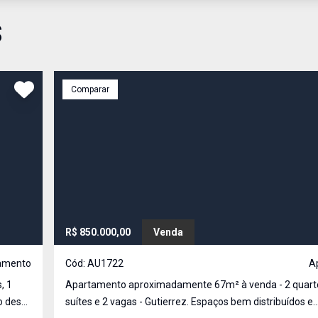
S
Comparar
R$ 850.000,00
Venda
amento
Cód:
AU1722
A
, 1
Apartamento aproximadamente 67m² à venda - 2 quarto
o deste
suítes e 2 vagas - Gutierrez. Espaços bem distribuídos e