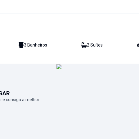
3
Banheiro
s
2
Suíte
s
GAR
 e consiga a melhor