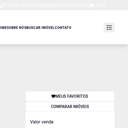
(31) 3646-5000
rodrigo@auraimoveis.com.br
15055
OME
SOBRE NÓS
BUSCAR IMÓVEL
CONTATO
MEUS FAVORITOS
COMPARAR IMÓVEIS
Valor venda