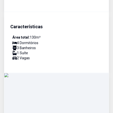
Características
Área total:
130
m²
4
Dormitório
s
3
Banheiro
s
1
Suíte
2
Vaga
s