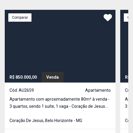
Comparar
Co
R$ 850.000,00
Venda
R$ 
Cód:
AU2659
Apartamento
Cód
Apartamento com aproximadamente 80m² à venda -
Apa
3 quartos, sendo 1 suíte, 1 vaga - Coração de Jesus.
3 qu
Apartamento amplo, bem distribuído e em excelente
Desc
localização, ideal para quem busca conforto,
Coração De Jesus, Belo Horizonte - MG
apa
Cora
praticidade e fácil acesso aos principais comércios da
apro