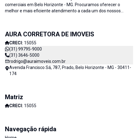
comerciais em Belo Horizonte - MG. Procuramos oferecer o
melhor e mais eficiente atendimento a cada um dos nossos
clientes; buscamos auxiliar e fornecer soluções às necessidades
no que diz respeito ao ramo imobiliário. A credibilidade associada
ao profissionalismo de nossa equipe resulta no sucesso da Aura
AURA CORRETORA DE IMOVEIS
Imóveis e consequentemente de nossos clientes. AURA
CORRETORA DE IMÓVEIS - CADA DIA MELHOR
CRECI:
15055
(31) 99795-9000
(31) 3646-5000
rodrigo@auraimoveis.com.br
Avenida Francisco Sá, 787, Prado, Belo Horizonte - MG - 30411-
174
Matriz
CRECI:
15055
Navegação rápida
Home