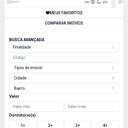
regi
ofe
80
m²
3
2
1
1
126
MEUS FAVORITOS
COMPARAR IMÓVEIS
BUSCA AVANÇADA
Finalidade
Tipos de imóvel
Cidade
Bairro
Valor
Dormitório(s)
1
+
2
+
3
+
4
+