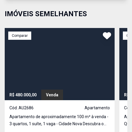
IMÓVEIS SEMELHANTES
Comparar
Co
R$ 480.000,00
Venda
R$ 
Cód:
AU2686
Apartamento
Cód
Apartamento de aproximadamente 100 m² à venda -
Apa
3 quartos, 1 suíte, 1 vaga - Cidade Nova Descubra o
Quart
conforto e a sofisticação deste excelente
valo