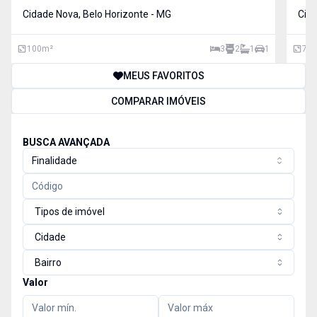
apartamento no bairro Cidade Nova. Com
Cidade Nova, Belo Horizonte - MG
quem
Cida
aproximadamente 100 m² de área total, este imóvel
oferece espaços amplos,
100
m²
3
2
1
1
74
MEUS FAVORITOS
COMPARAR IMÓVEIS
BUSCA AVANÇADA
Finalidade
Tipos de imóvel
Cidade
Bairro
Valor