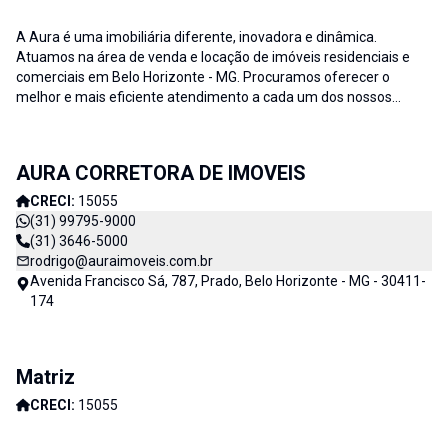
A Aura é uma imobiliária diferente, inovadora e dinâmica.
Atuamos na área de venda e locação de imóveis residenciais e
comerciais em Belo Horizonte - MG. Procuramos oferecer o
melhor e mais eficiente atendimento a cada um dos nossos
clientes; buscamos auxiliar e fornecer soluções às necessidades
no que diz respeito ao ramo imobiliário. A credibilidade associada
ao profissionalismo de nossa equipe resulta no sucesso da Aura
AURA CORRETORA DE IMOVEIS
Imóveis e consequentemente de nossos clientes. AURA
CORRETORA DE IMÓVEIS - CADA DIA MELHOR
CRECI:
15055
(31) 99795-9000
(31) 3646-5000
rodrigo@auraimoveis.com.br
Avenida Francisco Sá, 787, Prado, Belo Horizonte - MG - 30411-
174
Matriz
CRECI:
15055