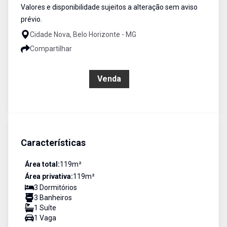
Valores e disponibilidade sujeitos a alteração sem aviso
prévio.
Cidade Nova, Belo Horizonte - MG
Compartilhar
R$ 700.000,00
Venda
Características
Área total:
119
m²
Área privativa:
119
m²
3
Dormitório
s
3
Banheiro
s
1
Suíte
1
Vaga