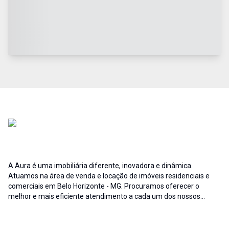
A Aura é uma imobiliária diferente, inovadora e dinâmica.
Atuamos na área de venda e locação de imóveis residenciais e
comerciais em Belo Horizonte - MG. Procuramos oferecer o
melhor e mais eficiente atendimento a cada um dos nossos
clientes; buscamos auxiliar e fornecer soluções às necessidades
no que diz respeito ao ramo imobiliário. A credibilidade associada
ao profissionalismo de nossa equipe resulta no sucesso da Aura