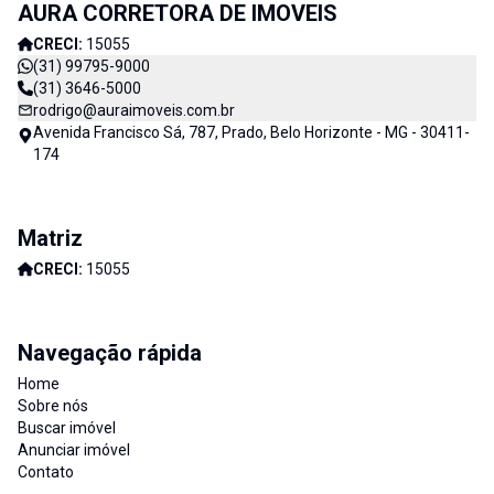
AURA CORRETORA DE IMOVEIS
Imóveis e consequentemente de nossos clientes. AURA
CORRETORA DE IMÓVEIS - CADA DIA MELHOR
CRECI:
15055
(31) 99795-9000
(31) 3646-5000
rodrigo@auraimoveis.com.br
Avenida Francisco Sá, 787, Prado, Belo Horizonte - MG - 30411-
174
Matriz
CRECI:
15055
Navegação rápida
Home
Sobre nós
Buscar imóvel
Anunciar imóvel
Contato