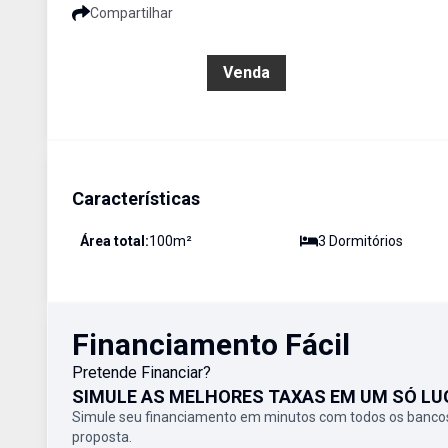
Compartilhar
R$ 940.000,00
Venda
Características
Área total:
100
m²
3
Dormitório
s
Financiamento Fácil
Pretende Financiar?
SIMULE AS MELHORES TAXAS EM UM SÓ LU
Simule seu financiamento em minutos com todos os bancos
proposta.