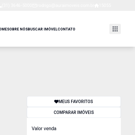
(31) 3646-5000
rodrigo@auraimoveis.com.br
15055
OME
SOBRE NÓS
BUSCAR IMÓVEL
CONTATO
MEUS FAVORITOS
COMPARAR IMÓVEIS
Valor venda