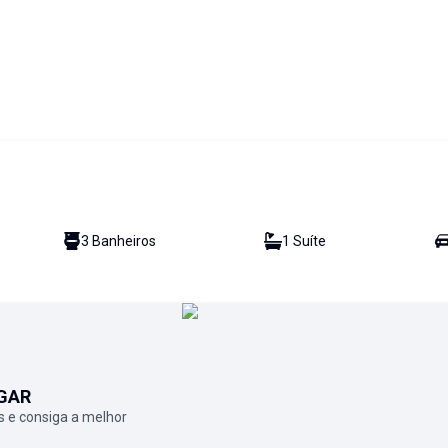
3
Banheiro
s
1
Suíte
GAR
 e consiga a melhor