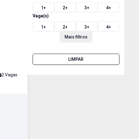
1
+
2
+
3
+
4
+
Vaga(s)
1
+
2
+
3
+
4
+
Mais filtros
PESQUISAR
LIMPAR
2
Vaga
s