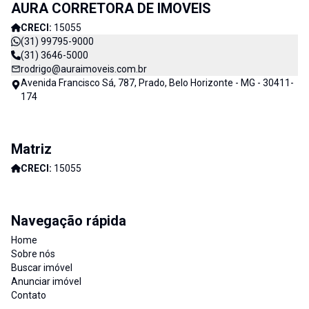
AURA CORRETORA DE IMOVEIS
Imóveis e consequentemente de nossos clientes. AURA
CORRETORA DE IMÓVEIS - CADA DIA MELHOR
CRECI:
15055
(31) 99795-9000
(31) 3646-5000
rodrigo@auraimoveis.com.br
Avenida Francisco Sá, 787, Prado, Belo Horizonte - MG - 30411-
174
Matriz
CRECI:
15055
Navegação rápida
Home
Sobre nós
Buscar imóvel
Anunciar imóvel
Contato