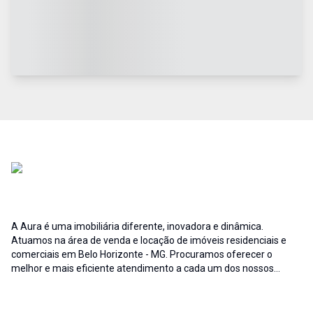
A Aura é uma imobiliária diferente, inovadora e dinâmica.
Atuamos na área de venda e locação de imóveis residenciais e
comerciais em Belo Horizonte - MG. Procuramos oferecer o
melhor e mais eficiente atendimento a cada um dos nossos
clientes; buscamos auxiliar e fornecer soluções às necessidades
no que diz respeito ao ramo imobiliário. A credibilidade associada
ao profissionalismo de nossa equipe resulta no sucesso da Aura