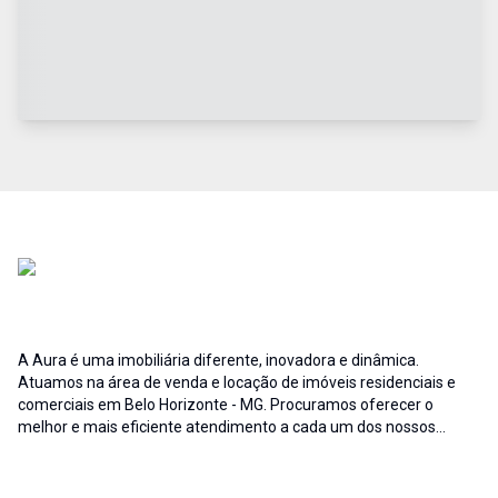
A Aura é uma imobiliária diferente, inovadora e dinâmica.
Atuamos na área de venda e locação de imóveis residenciais e
comerciais em Belo Horizonte - MG. Procuramos oferecer o
melhor e mais eficiente atendimento a cada um dos nossos
clientes; buscamos auxiliar e fornecer soluções às necessidades
no que diz respeito ao ramo imobiliário. A credibilidade associada
ao profissionalismo de nossa equipe resulta no sucesso da Aura