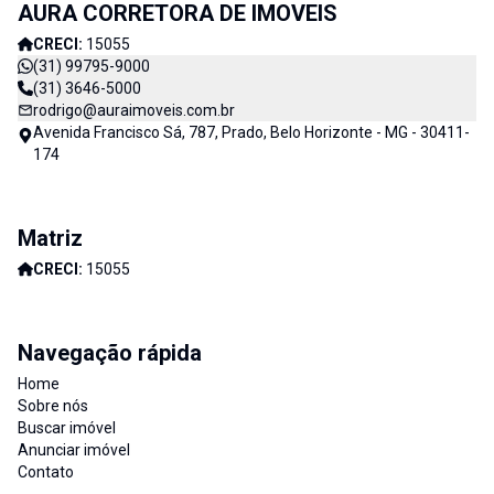
AURA CORRETORA DE IMOVEIS
Imóveis e consequentemente de nossos clientes. AURA
CORRETORA DE IMÓVEIS - CADA DIA MELHOR
CRECI:
15055
(31) 99795-9000
(31) 3646-5000
rodrigo@auraimoveis.com.br
Avenida Francisco Sá, 787, Prado, Belo Horizonte - MG - 30411-
174
Matriz
CRECI:
15055
Navegação rápida
Home
Sobre nós
Buscar imóvel
Anunciar imóvel
Contato