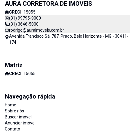
AURA CORRETORA DE IMOVEIS
Imóveis e consequentemente de nossos clientes. AURA
CORRETORA DE IMÓVEIS - CADA DIA MELHOR
CRECI:
15055
(31) 99795-9000
(31) 3646-5000
rodrigo@auraimoveis.com.br
Avenida Francisco Sá, 787, Prado, Belo Horizonte - MG - 30411-
174
Matriz
CRECI:
15055
Navegação rápida
Home
Sobre nós
Buscar imóvel
Anunciar imóvel
Contato