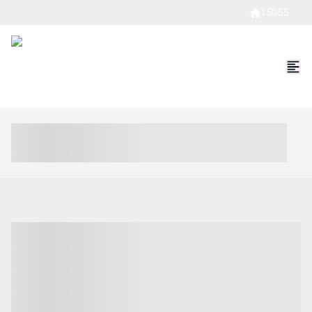
15055
----- ----- -- ------ ---- ---- -- ----- ----- ----- --- ------