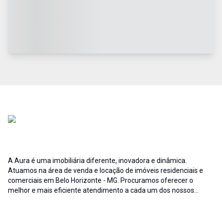
A Aura é uma imobiliária diferente, inovadora e dinâmica.
Atuamos na área de venda e locação de imóveis residenciais e
comerciais em Belo Horizonte - MG. Procuramos oferecer o
melhor e mais eficiente atendimento a cada um dos nossos
clientes; buscamos auxiliar e fornecer soluções às necessidades
no que diz respeito ao ramo imobiliário. A credibilidade associada
ao profissionalismo de nossa equipe resulta no sucesso da Aura