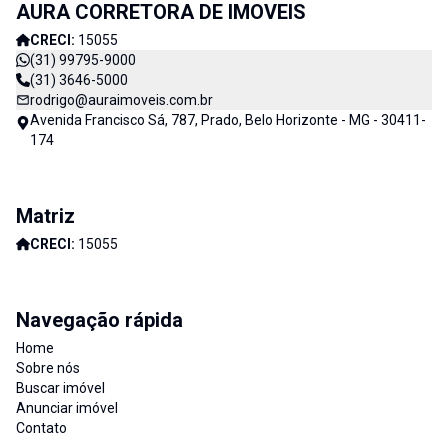
AURA CORRETORA DE IMOVEIS
Imóveis e consequentemente de nossos clientes. AURA
CORRETORA DE IMÓVEIS - CADA DIA MELHOR
CRECI:
15055
(31) 99795-9000
(31) 3646-5000
rodrigo@auraimoveis.com.br
Avenida Francisco Sá, 787, Prado, Belo Horizonte - MG - 30411-
174
Matriz
CRECI:
15055
Navegação rápida
Home
Sobre nós
Buscar imóvel
Anunciar imóvel
Contato