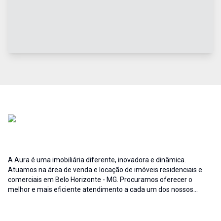
A Aura é uma imobiliária diferente, inovadora e dinâmica.
Atuamos na área de venda e locação de imóveis residenciais e
comerciais em Belo Horizonte - MG. Procuramos oferecer o
melhor e mais eficiente atendimento a cada um dos nossos
clientes; buscamos auxiliar e fornecer soluções às necessidades
no que diz respeito ao ramo imobiliário. A credibilidade associada
ao profissionalismo de nossa equipe resulta no sucesso da Aura