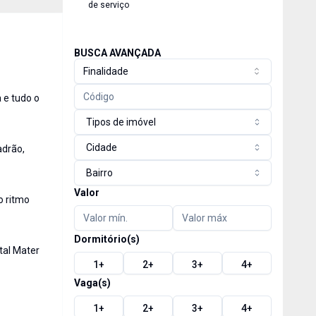
de serviço
BUSCA AVANÇADA
Finalidade
 e tudo o
Tipos de imóvel
Cidade
adrão,
Bairro
Valor
o ritmo
Dormitório(s)
tal Mater
1
+
2
+
3
+
4
+
Vaga(s)
1
+
2
+
3
+
4
+