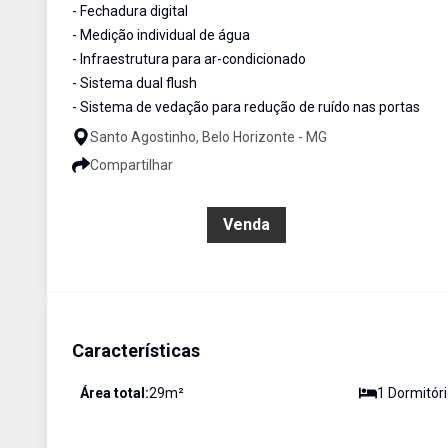
- Fechadura digital
- Medição individual de água
- Infraestrutura para ar-condicionado
- Sistema dual flush
- Sistema de vedação para redução de ruído nas portas
Santo Agostinho, Belo Horizonte - MG
Compartilhar
R$ 641.830,00
Venda
Características
Área total:
29
m²
1
Dormitóri