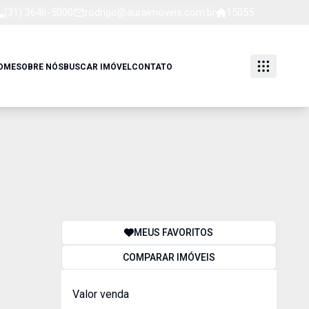
(31) 3646-5000
rodrigo@auraimoveis.com.br
15055
OME
SOBRE NÓS
BUSCAR IMÓVEL
CONTATO
MEUS FAVORITOS
COMPARAR IMÓVEIS
Valor venda