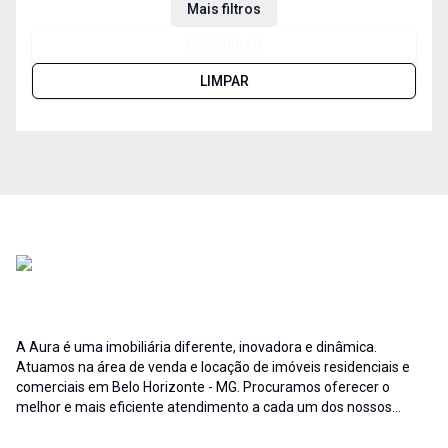
Mais filtros
PESQUISAR
LIMPAR
A Aura é uma imobiliária diferente, inovadora e dinâmica.
Atuamos na área de venda e locação de imóveis residenciais e
comerciais em Belo Horizonte - MG. Procuramos oferecer o
melhor e mais eficiente atendimento a cada um dos nossos
clientes; buscamos auxiliar e fornecer soluções às necessidades
no que diz respeito ao ramo imobiliário. A credibilidade associada