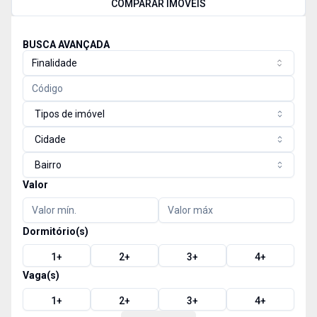
COMPARAR IMÓVEIS
BUSCA AVANÇADA
Finalidade
Tipos de imóvel
Cidade
Bairro
Valor
Dormitório(s)
1
+
2
+
3
+
4
+
Vaga(s)
1
+
2
+
3
+
4
+