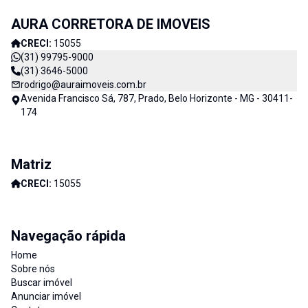
ao profissionalismo de nossa equipe resulta no sucesso da Aura
AURA CORRETORA DE IMOVEIS
Imóveis e consequentemente de nossos clientes. AURA
CORRETORA DE IMÓVEIS - CADA DIA MELHOR
CRECI:
15055
(31) 99795-9000
(31) 3646-5000
rodrigo@auraimoveis.com.br
Avenida Francisco Sá, 787, Prado, Belo Horizonte - MG - 30411-
174
Matriz
CRECI:
15055
Navegação rápida
Home
Sobre nós
Buscar imóvel
Anunciar imóvel