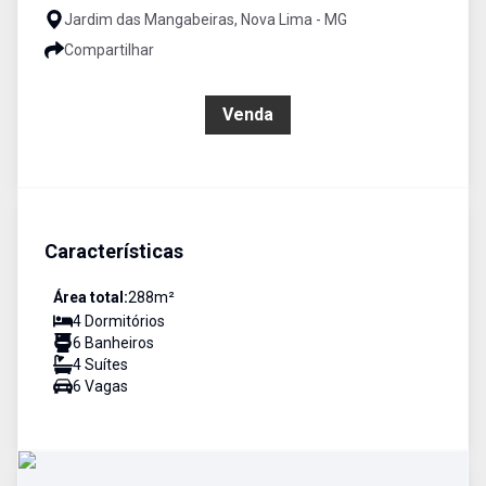
Jardim das Mangabeiras, Nova Lima - MG
Compartilhar
R$ 8.339.000,00
Venda
Características
Área total:
288
m²
4
Dormitório
s
6
Banheiro
s
4
Suíte
s
6
Vaga
s