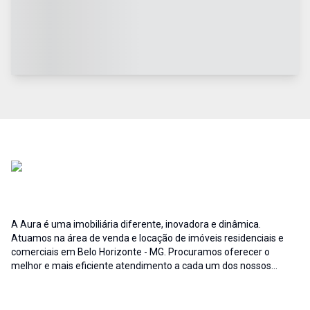
A Aura é uma imobiliária diferente, inovadora e dinâmica.
Atuamos na área de venda e locação de imóveis residenciais e
comerciais em Belo Horizonte - MG. Procuramos oferecer o
melhor e mais eficiente atendimento a cada um dos nossos
clientes; buscamos auxiliar e fornecer soluções às necessidades
no que diz respeito ao ramo imobiliário. A credibilidade associada
ao profissionalismo de nossa equipe resulta no sucesso da Aura